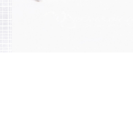
勝田環境株式会社
━ ME
人と自然への思いやりを大切に
Ho
【本社】
会
〒312-0032
茨城県ひたちなか市津田2554-2