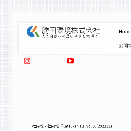
勝田環境株式会社
Hom
人と自然への思いやりを大切に
公開情
Instagram
Youtube
社内報
社内報『Katsukan＋』Vol.05(2022.11)