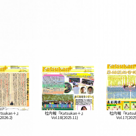
tsukan＋』
社内報『Katsukan＋』
社内報『Katsu
(2026.2)
Vol.18(2025.11)
Vol.17(2025