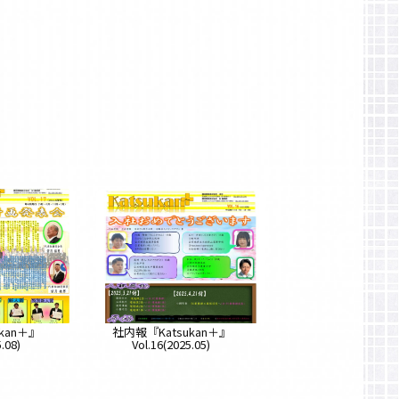
kan＋』
社内報『Katsukan＋』
.08)
Vol.16(2025.05)