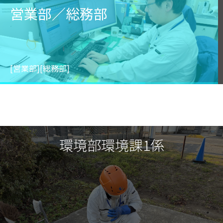
営業部／総務部
Transportation Department
[営業部][総務部]
Sales&GeneralAffairsDepartment
環境部環境課1係