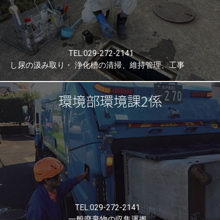
TEL:029-272-2141
し尿の汲み取り・ 浄化槽の清掃、維持管理、工事
環境部環境課2係
環境部環境課1係
TEL:029-272-2141
一般廃棄物の収集運搬