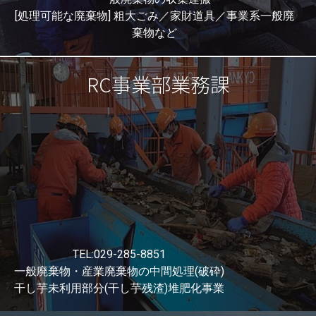
[処理可能な廃棄物] 粗大ごみ／家財道具／事業系一般廃
棄物など
RC事業部業務課
環境部環境課2係
TEL:029-285-8851
一般廃棄物・産業廃棄物の中間処理(破砕)
干し芋未利用部分(干し芋残渣)堆肥化事業