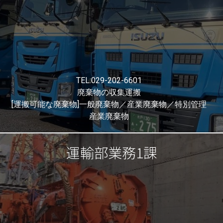
TEL:029-202-6601
廃棄物の収集運搬
[運搬可能な廃棄物]一般廃棄物／産業廃棄物／特別管理
産業廃棄物
運輸部業務1課
運輸部運送課