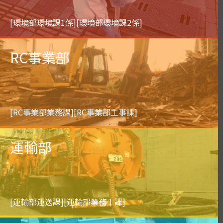
[環境部環境課1係][環境部環境課2係]
RC事業部
Environmental Department
[RC事業部業務課][RC事業部工事課]
運輸部
RC Department
[運輸部運送課][運輸部業務１課]