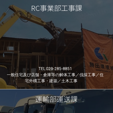
RC事業部工事課
RC事業部業務課
TEL:029-285-8851
一般住宅及び店舗・倉庫等の解体工事／伐採工事／住
宅外構工事・建築／土木工事
運輸部運送課
RC事業部工事課