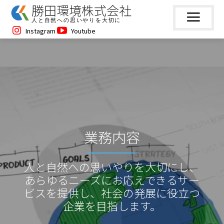
勝田環境株式会社
人と自然への思いやりを大切に
Instagram
Youtube
業務内容
人と自然への思いやりを大切にし、
あらゆるニーズにお応えできるサー
ビスを提供し、社会の発展に役立つ
企業を目指します。