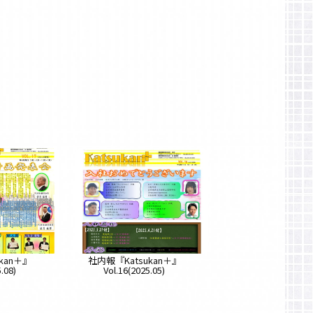
kan＋』
社内報『Katsukan＋』
.08)
Vol.16(2025.05)