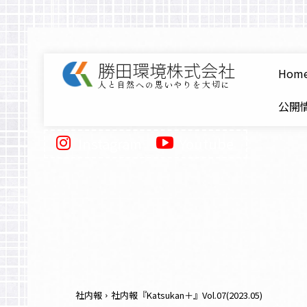
勝田環境株式会社
Hom
人と自然への思いやりを大切に
公開情
Instagram
Youtube
社内報
社内報『Katsukan＋』Vol.07(2023.05)