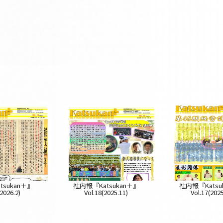
tsukan＋』
社内報『Katsukan＋』
社内報『Katsu
(2026.2)
Vol.18(2025.11)
Vol.17(2025