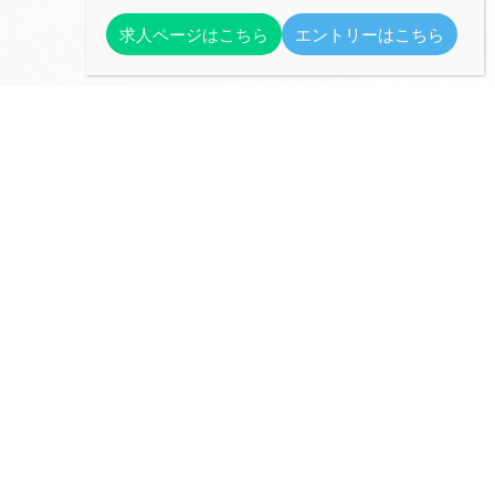
求人ページはこちら
エントリーはこちら
勝田環境株式会社
人と自然への思いやりを大切に
【本社】
〒312-0032
茨城県ひたちなか市津田2554-2
TEL 029-272-2141
FAX 029-272-9948