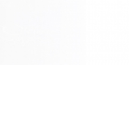
NU
me
求人・リクルート