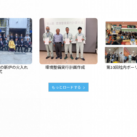
タの新炉の火入れ
環境整備実行計画作成
第10回社内ボー
式
もっとロードする