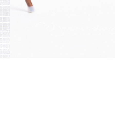
勝田環境株式会社
━ ME
人と自然への思いやりを大切に
Ho
【本社】